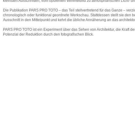
kleinsten Ausschnitten, vom opulenten Wimmelbild zu atmosphärischen Licht- un
Die Publikation PARS PRO TOTO – das Teil stellvertretend für das Ganze – verzic
chronologisch oder funktional geordnete Werkschau. Stattdessen stellt sie den 
Ausschnitt in den Mittelpunkt und kehrt die übliche Annäherung an das architek
PARS PRO TOTO ist ein Experiment über das Sehen von Architektur, die Kraft de
Potenzial der Reduktion durch den fotografischen Blick.
PARS PRO TOTO
Publikation zur Ausstellung PARS PRO TOTO in der Kaune Contemporary Galler
Verlag der Buchhandlung Walther und Franz König
Köln 2025
ISBN 978-3-7533-0926-2
PARS PRO TOTO
ARCHITEKTUR VON NEBEL PÖSSL ARCHITEKTEN
FOTOGRAFIE VON HANS GEORG E
SCH
in stylus - Architektur & Interior Design Days
Herausgeber: Metropol Medien Verlags GmbH
Seite 54-56
Ausgabe 2025
Einfach und Behutsam
in CUBE Magazin für Architektur, modernes Wohnen und Lebensart, Köln-Bo
Herausgeber: b1 communication GmbH