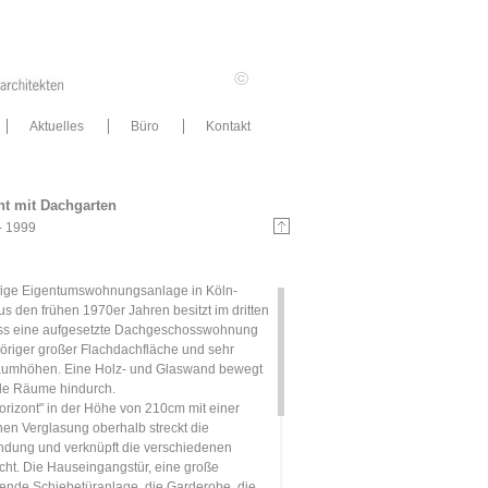
©
Aktuelles
Büro
Kontakt
t mit Dachgarten
- 1999
ufige Eigentumswohnungsanlage in Köln-
us den frühen 1970er Jahren besitzt im dritten
s eine aufgesetzte Dachgeschosswohnung
öriger großer Flachdachfläche und sehr
aumhöhen. Eine Holz- und Glaswand bewegt
lle Räume hindurch.
orizont" in der Höhe von 210cm mit einer
n Verglasung oberhalb streckt die
dung und verknüpft die verschiedenen
ht. Die Hauseingangstür, eine große
ende Schiebetüranlage, die Garderobe, die