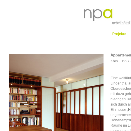
Projekte
Appartemen
Köln 1997 
Eine weitlä
Lindenthal a
Obergeschos
mit dazu geh
niedrigen R
sich durch a
Ein neuer „H
ungebrochene
Höhenempfin
Räume im Lic
raumverbind